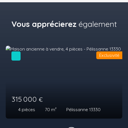
Vous apprécierez
également
Exclusivité
315 000
€
4
pièces
70
m²
Pélissanne 13330