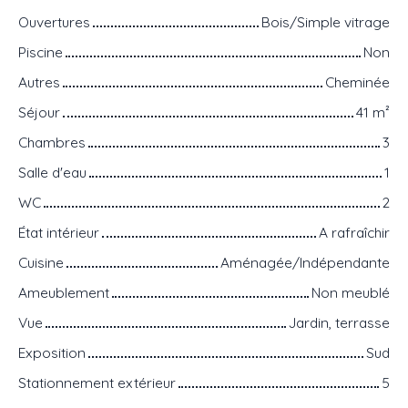
Ouvertures
Bois/Simple vitrage
Piscine
Non
Autres
Cheminée
Séjour
41
m²
Chambres
3
Salle d'eau
1
WC
2
État intérieur
A rafraîchir
Cuisine
Aménagée/Indépendante
Ameublement
Non meublé
Vue
Jardin, terrasse
Exposition
Sud
Stationnement extérieur
5