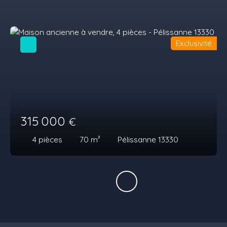
Exclusivité
315 000
€
4
pièces
70
m²
Pélissanne 13330