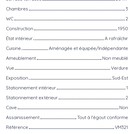
Chambres
3
WC
2
Construction
1950
État intérieur
A rafraîchir
Cuisine
Aménagée et équipée/Indépendante
Ameublement
Non meublé
Vue
Verdure
Exposition
Sud-Est
Stationnement intérieur
1
Stationnement extérieur
2
Cave
Non
Assainissement
Tout à l'égout conforme
Référence
VM321