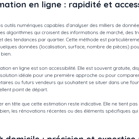
mation en ligne : rapidité et access
des outils numériques capables d’analyser des milliers de donn
es algorithmes qui croisent des informations de marché, des t
 et des tendances par quartier. Cette méthode est particulièremen
quelques données (localisation, surface, nombre de pièces) po
 bien.
ation en ligne est son accessibilité. Elle est souvent gratuite, di
e solution idéale pour une première approche ou pour compare
ires ou futurs vendeurs qui souhaitent se situer dans une fou
llent point de départ.
r en tête que cette estimation reste indicative. Elle ne tient pa
 bien, les rénovations récentes ou des éléments spécifiques qui
à domicile : précision et expertise